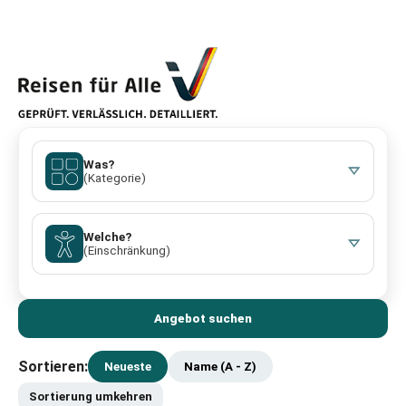
Was?
(Kategorie)
Welche?
(Einschränkung)
Angebot suchen
Sortieren:
Neueste
Name (A - Z)
Sortierung umkehren