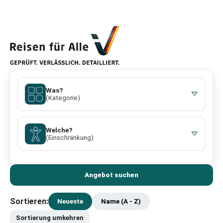
Was?
(Kategorie)
Welche?
(Einschränkung)
Angebot suchen
Sortieren:
Neueste
Name (A - Z)
Sortierung umkehren