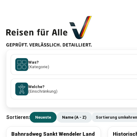
Was?
(Kategorie)
Welche?
(Einschränkung)
Sortieren:
Neueste
Name (A - Z)
Sortierung umkehre
Bahnradweg Sankt Wendeler Land
Historis