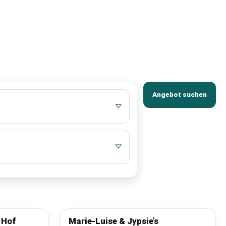
Angebot suchen
 Hof
Marie-Luise & Jypsie’s