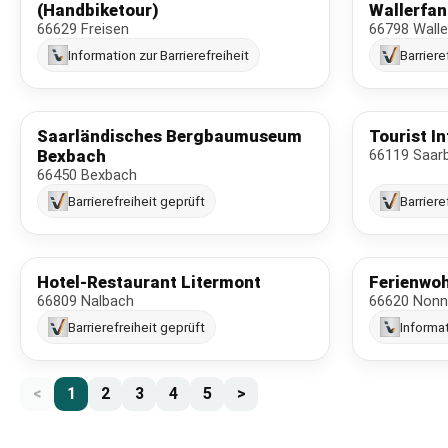
(Handbiketour)
Wallerfa
66629 Freisen
66798 Walle
Information zur Barrierefreiheit
Barriere
Saarländisches Bergbaumuseum
Tourist I
Bexbach
66119 Saar
66450 Bexbach
Barrierefreiheit geprüft
Barriere
Hotel-Restaurant Litermont
Ferienwo
66809 Nalbach
66620 Nonn
Barrierefreiheit geprüft
Informat
<
1
2
3
4
5
>